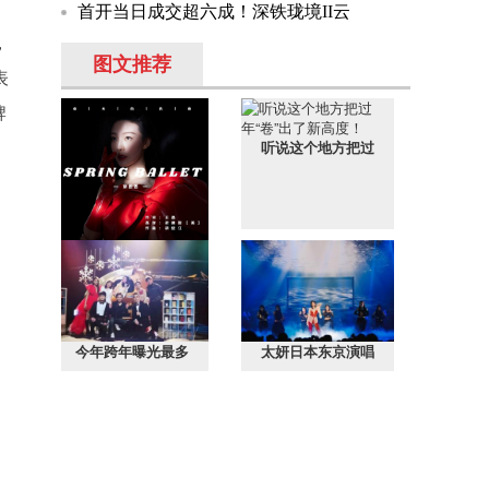
首开当日成交超六成！深铁珑境II云
，
图文推荐
表
牌
听说这个地方把过
，
常思思“老歌新唱
今年跨年曝光最多
太妍日本东京演唱