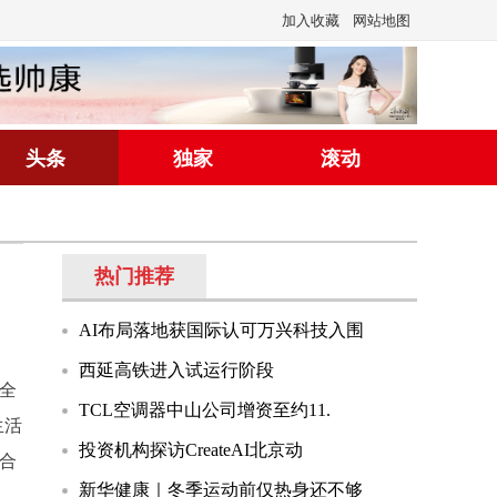
加入收藏
网站地图
头条
独家
滚动
热门推荐
AI布局落地获国际认可万兴科技入围
西延高铁进入试运行阶段
“全
TCL空调器中山公司增资至约11.
生活
投资机构探访CreateAI北京动
合
新华健康｜冬季运动前仅热身还不够