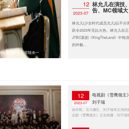
12
林允儿在演技
告、MC领域大
2023-07
林允儿(少女时代成员允儿)以不分
跃令2023年无比火热。林允儿在
JTBC新剧《KingTheLand》中
的外貌...
《追光的日子》登陆央一
12
电视剧《雪鹰领主
刘子瑞
2023-07
由许凯、古力娜扎、刘子瑞等主演的
志剧《雪鹰领主》正在热播，刘子瑞饰演