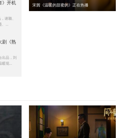
者》开机
宋茜《温暖的甜蜜的》正在热播
品，谢颖、
...
大剧《熟
合出品，刘
现...