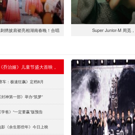
风刺绣披肩裙亮相湖南春晚！合唱
Super Junior-M 周觅
《乔治娅》儿童节盛大首映，
T赛车：极速狂飙》定档8月
《封神第一部》举办“筑梦”
《学爸》“一定要赢”版预告
电影《余生那些年》今日上映