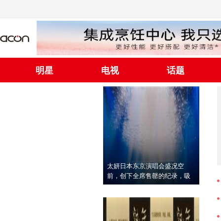
明星
电视
话题
太妍日本东京演唱会盛况空
前，创下全席售罄的纪录，吸