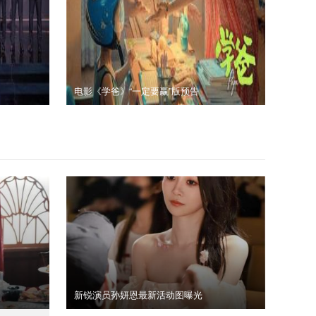
电影《学爸》“一定要赢”版预告
新锐演员孙妍恩最新活动图曝光