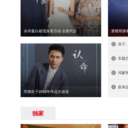
佘诗曼白裙现身某活动 全新代言
黄晓明身
亲子
车载
鸿蒙
蔚来品牌
劳模欢子2019年作品大放送
独家