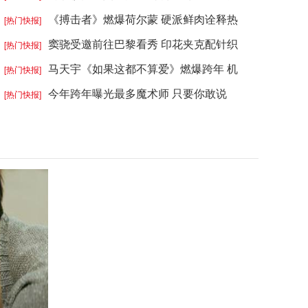
《搏击者》燃爆荷尔蒙 硬派鲜肉诠释热
[热门快报]
窦骁受邀前往巴黎看秀 印花夹克配针织
[热门快报]
马天宇《如果这都不算爱》燃爆跨年 机
[热门快报]
今年跨年曝光最多魔术师 只要你敢说
[热门快报]