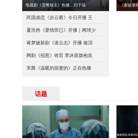
电视剧《雪鹰领主》热播，刘子瑞
《家族荣
民国虐恋《步云衢》今日开播 王
夏浩然《爱情而已》开播｜网球少
蒋梦婕新剧《凌云志》开播 催泪
网剧《招惹》收官 李沐宸旗袍造
宋茜《温暖的甜蜜的》正在热播
话题