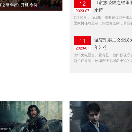
12
《家族荣耀之继承
耀之继承者》开机 佘诗
佘诗
2023-07
7月10日，由优酷、寰亚传媒联合出
梁家树任总监制，陈德修监制，蔡晶盛、
11
温暖现实主义全民
年》今
2023-07
由中央电视台、爱奇艺、留白影视联
新担任导演，改编自伊北同名小说的温暖