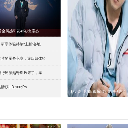
着金属感印花衬衫出席盛
、研学体验持续“上新”各地
芯片的军备竞赛，该回归体验
智行硬派越野SUV来了，享
获J.D.160;Po
林更新《惊叹俱乐部》走进延吉 ”