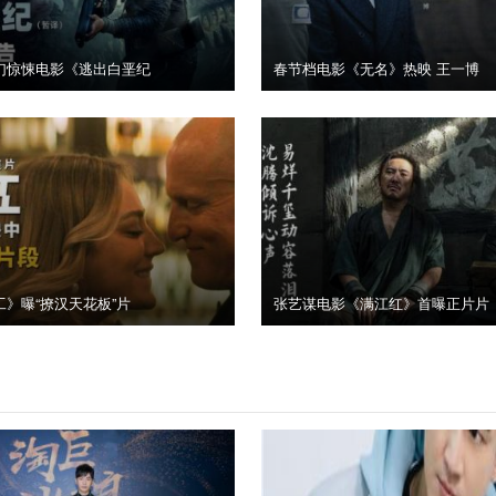
幻惊悚电影《逃出白垩纪
春节档电影《无名》热映 王一博
工》曝“撩汉天花板”片
张艺谋电影《满江红》首曝正片片