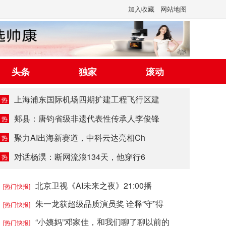
加入收藏
网站地图
头条
独家
滚动
上海浦东国际机场四期扩建工程飞行区建
热
郏县：唐钧省级非遗代表性传承人李俊锋
热
聚力AI出海新赛道，中科云达亮相Ch
热
对话杨淏：断网流浪134天，他穿行6
热
北京卫视《AI未来之夜》21:00播
[热门快报]
朱一龙获超级品质演员奖 诠释“守”得
[热门快报]
“小姨妈”邓家佳，和我们聊了聊以前的
[热门快报]