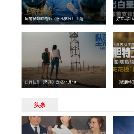
周笔畅献唱电影《平凡英雄》主题
好莱坞科
口碑佳作《坠落》定档11月18
《唬胆特
头条