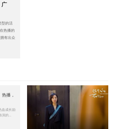
、广
类型的活
正在热播的
饰演拥有出众
》热播，
热血成长励
的...