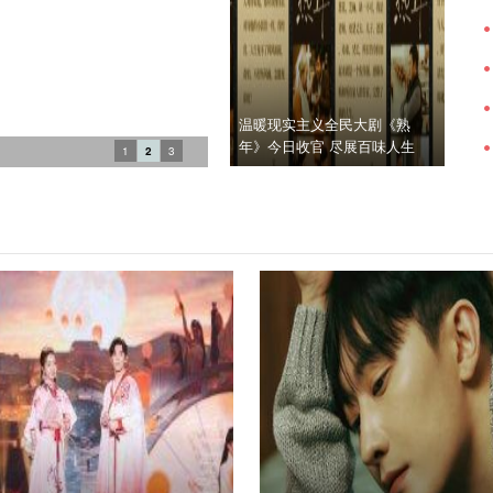
温暖现实主义全民大剧《熟
年》今日收官 尽展百味人生
1
2
3