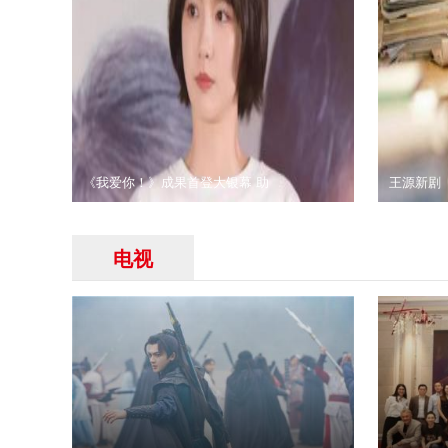
《我爱你！》成果首登大银幕 助
王源新剧
电视