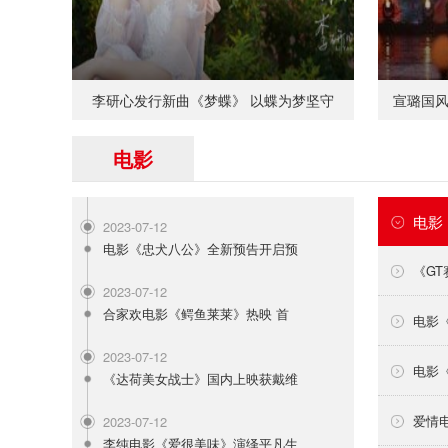
李研心发行新曲《梦蝶》 以蝶为梦坚守
宣璐国
电影
电影
2023-07-12
电影《忠犬八公》全新预告开启预
《G
2023-07-12
合家欢电影《鳄鱼莱莱》热映 首
电影
2023-07-12
电影
《达荷美女战士》国内上映获戴维
爱情
2023-07-12
李纯电影《爱很美味》演绎平凡生