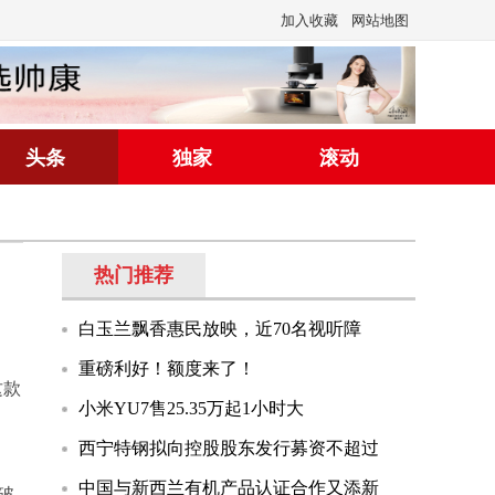
加入收藏
网站地图
头条
独家
滚动
热门推荐
白玉兰飘香惠民放映，近70名视听障
重磅利好！额度来了！
这款
小米YU7售25.35万起1小时大
西宁特钢拟向控股股东发行募资不超过
中国与新西兰有机产品认证合作又添新
突破